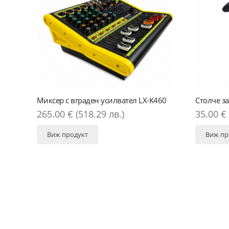
ен усилвател LX-K460
Столче за пиано
.29 лв.)
35.00 € (68.45 лв.)
Виж продукт