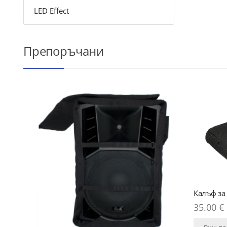
LED Effect
Препоръчани
Калъф за миксер BAG FM
35.00 € (68.45 лв.)