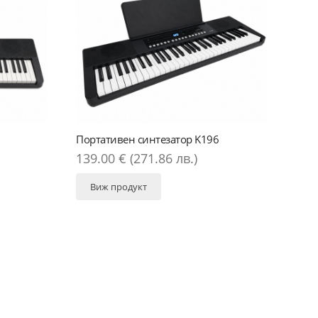
Говорител 10" L10-750JK
н синтезатор K196
73.00 € (142.78 лв.)
 (271.86 лв.)
Виж продукт
дукт