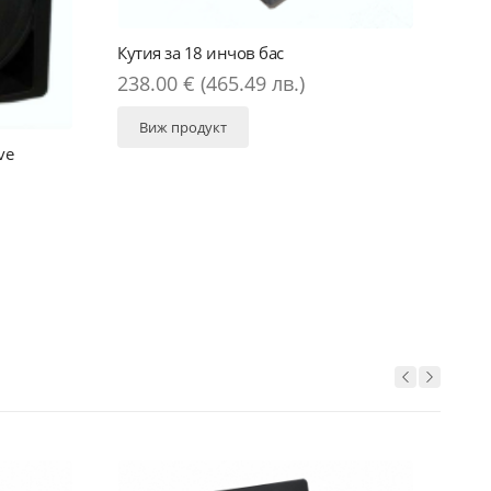
Фланец за тонколони
ас
4.50 € (8.80 лв.)
лв.)
Виж продукт