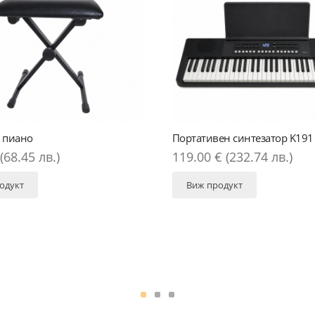
Портативен синтезатор K191
Портативе
119.00 € (232.74 лв.)
139.00 €
Виж продукт
Виж про