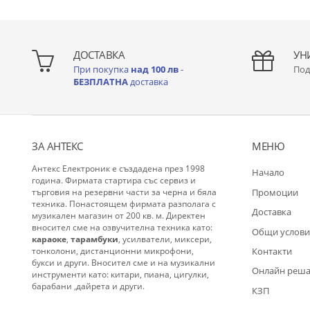
ДОСТАВКА
УН
При покупка
над 100 лв
-
Под
БЕЗПЛАТНА
доставка
ЗА АНТЕКС
МЕНЮ
Антекс Електроник е създадена през 1998
Начало
година. Фирмата стартира със сервиз и
Промоции
търговия на резервни части за черна и бяла
техника. Понастоящем фирмата разполага с
Доставка
музикален магазин от 200 кв. м. Директен
вносител сме на озвучителна техника като:
Общи услови
караоке
,
тарамбуки
, усилватели, миксери,
Контакти
тонколони, дистанционни микрофони,
букси и други. Вносител сме и на музикални
Oнлайн реша
инструменти като: китари, пиана, цигулки,
барабани ,дайрета и други.
КЗП