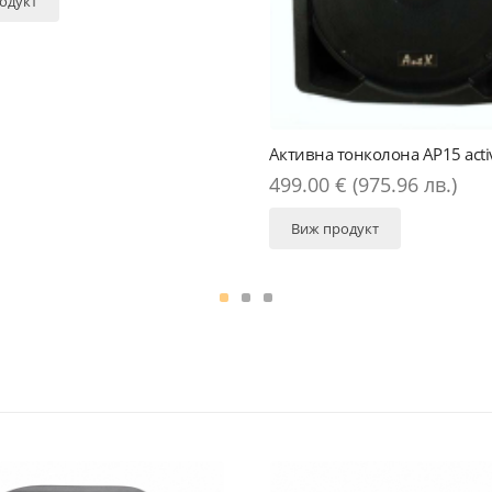
Кутия за 18 инчов б
238.00 € (465.49 
Виж продукт
Активна тонколона AP15 active
499.00 € (975.96 лв.)
Виж продукт