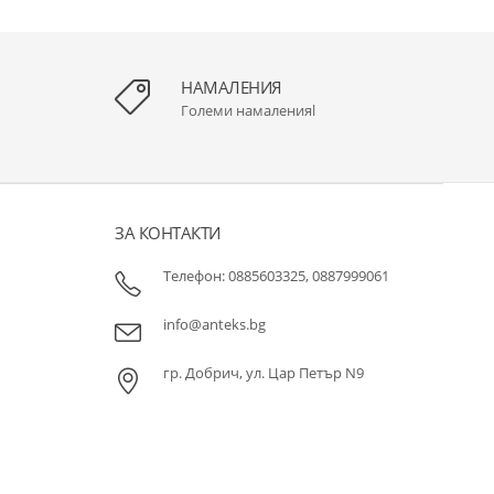
НАМАЛЕНИЯ
Големи намаленияl
ЗА КОНТАКТИ
Телефон: 0885603325, 0887999061
info@anteks.bg
гр. Добрич, ул. Цар Петър N9