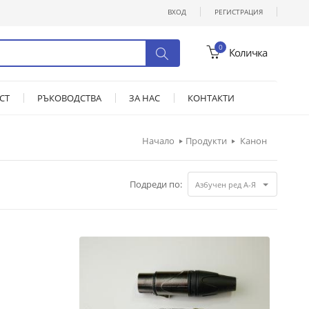
ВХОД
РЕГИСТРАЦИЯ
0
Количка
СТ
РЪКОВОДСТВА
ЗА НАС
КОНТАКТИ
Начало
Продукти
Канон
Подреди по:
Азбучен ред А-Я