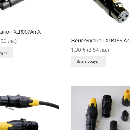
канон XLR007AntX
Женски канон XLR199 An
.96 лв.)
1.30 € (2.54 лв.)
дукт
Виж продукт