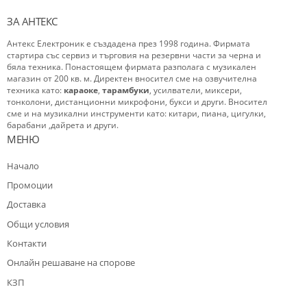
ЗА АНТЕКС
Антекс Електроник е създадена през 1998 година. Фирмата
стартира със сервиз и търговия на резервни части за черна и
бяла техника. Понастоящем фирмата разполага с музикален
магазин от 200 кв. м. Директен вносител сме на озвучителна
техника като:
караоке
,
тарамбуки
, усилватели, миксери,
тонколони, дистанционни микрофони, букси и други. Вносител
сме и на музикални инструменти като: китари, пиана, цигулки,
барабани ,дайрета и други.
МЕНЮ
Начало
Промоции
Доставка
Общи условия
Контакти
Oнлайн решаване на спорове
КЗП