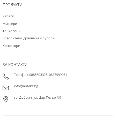
ПРОДУКТИ
Кабели
Миксери
Тонколони
Говорители, драйвери и рупори
Конектори
ЗА КОНТАКТИ
Телефон: 0885603325, 0887999061
info@anteks.bg
гр. Добрич, ул. Цар Петър N9