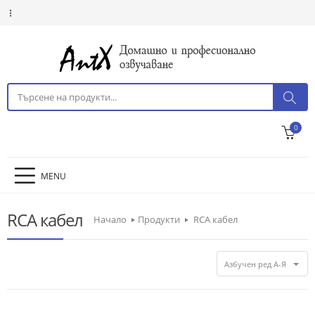
0
MENU
RCA кабел
Начало
Продукти
RCA кабел
Азбучен ред А-Я