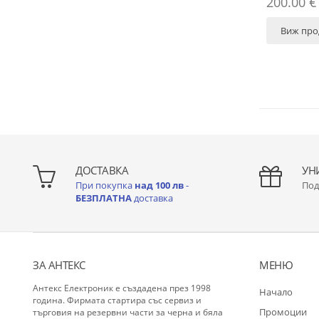
200.00 € 
Виж про
ДОСТАВКА
УН
При покупка
над 100 лв
-
Под
БЕЗПЛАТНА
доставка
ЗА АНТЕКС
МЕНЮ
Антекс Електроник е създадена през 1998
Начало
година. Фирмата стартира със сервиз и
Промоции
търговия на резервни части за черна и бяла