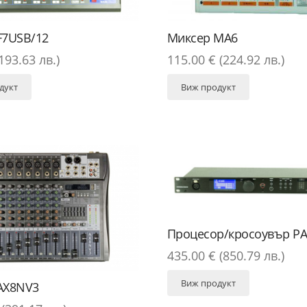
F7USB/12
Миксер MA6
193.63 лв.)
115.00 € (224.92 лв.)
дукт
Виж продукт
Процесор/кросоувър P
435.00 € (850.79 лв.)
Виж продукт
АX8NV3