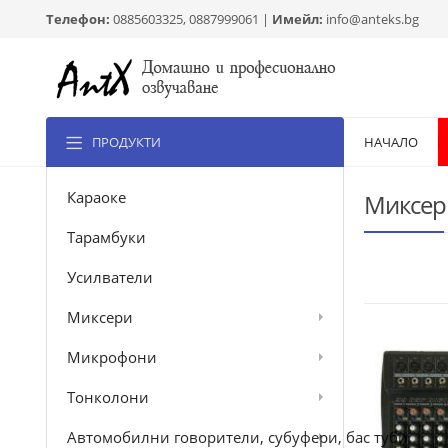
Телефон:
0885603325, 0887999061 |
Имейл:
info@anteks.bg
ПРОДУКТИ
НАЧАЛО
Караоке
Миксер
Тарамбуки
Усилватели
Миксери
Микрофони
Тонколони
Автомобилни говорители, субуфери, бас туби