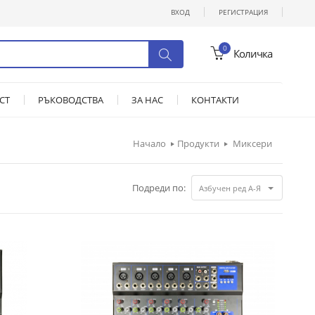
ВХОД
РЕГИСТРАЦИЯ
0
Количка
СТ
РЪКОВОДСТВА
ЗА НАС
КОНТАКТИ
Начало
Продукти
Миксери
Подреди по:
Азбучен ред А-Я