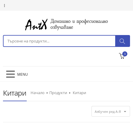
0
MENU
Китари
Начало
Продукти
Китари
Азбучен ред А-Я