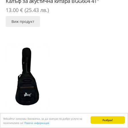
Калъф за акустична китара BGG604 41"
13.00 € (25.43 лв.)
Виж продукт
Калъф за класическа киатара Winzz BGF615-39
Уебсайтът използва бисквитки, за да осигури по-добри услуги на
Разбрах!
NEW
посетителите си!
Повече информация