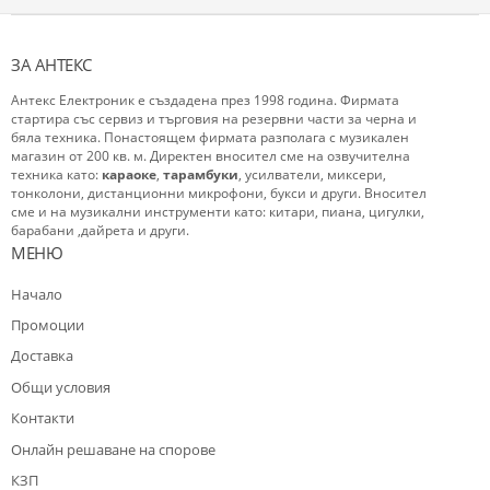
ЗА АНТЕКС
Антекс Електроник е създадена през 1998 година. Фирмата
стартира със сервиз и търговия на резервни части за черна и
бяла техника. Понастоящем фирмата разполага с музикален
магазин от 200 кв. м. Директен вносител сме на озвучителна
техника като:
караоке
,
тарамбуки
, усилватели, миксери,
тонколони, дистанционни микрофони, букси и други. Вносител
сме и на музикални инструменти като: китари, пиана, цигулки,
барабани ,дайрета и други.
МЕНЮ
Начало
Промоции
Доставка
Общи условия
Контакти
Oнлайн решаване на спорове
КЗП