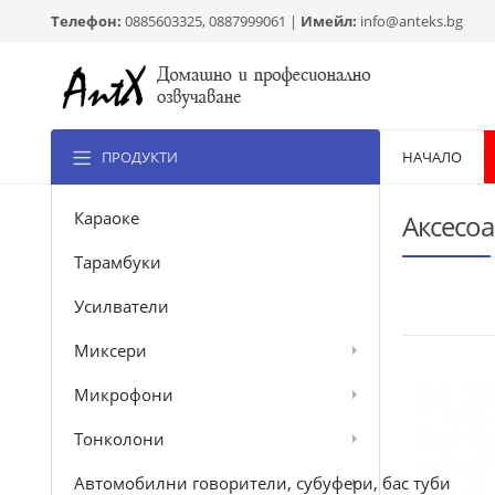
Телефон:
0885603325, 0887999061 |
Имейл:
info@anteks.bg
ПРОДУКТИ
НАЧАЛО
Караоке
Аксесо
Тарамбуки
Усилватели
Миксери
Микрофони
Тонколони
Автомобилни говорители, субуфери, бас туби