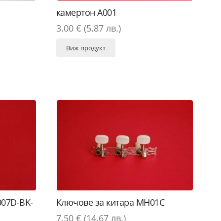
камертон A001
3.00 € (5.87 лв.)
Виж продукт
007D-BK-
Ключове за китара MH01C
7.50 € (14.67 лв.)