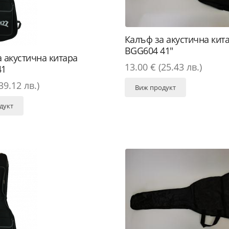
Калъф за акустична кит
BGG604 41"
 акустична китара
13.00 € (25.43 лв.)
41
39.12 лв.)
Виж продукт
дукт