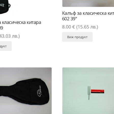
Калъф за класическа ки
602 39"
 класическа китара
8.00 € (15.65 лв.)
39
43.03 лв.)
Виж продукт
дукт