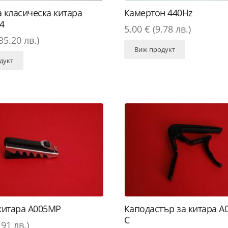
 класическа китара
Камертон 440Hz
4
5.00 € (9.78 лв.)
35.20 лв.)
Виж продукт
дукт
китара A005MP
Каподастър за китара A
C
.91 лв.)