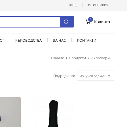
ВХОД
РЕГИСТРАЦИЯ
0
Количка
СТ
РЪКОВОДСТВА
ЗА НАС
КОНТАКТИ
Начало
Продукти
Аксесоари
Подреди по:
Азбучен ред А-Я