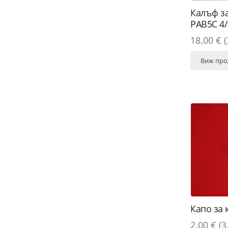
Калъф за
PAB5C 4/
18.00 € (
Виж про
Капо за 
2.00 € (3