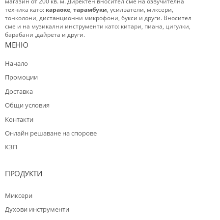
магазин от 200 кв. м. Директен вносител сме на озвучителна
техника като:
караоке
,
тарамбуки
, усилватели, миксери,
тонколони, дистанционни микрофони, букси и други. Вносител
сме и на музикални инструменти като: китари, пиана, цигулки,
барабани ,дайрета и други.
МЕНЮ
Начало
Промоции
Доставка
Общи условия
Контакти
Oнлайн решаване на спорове
КЗП
ПРОДУКТИ
Миксери
Духови инструменти