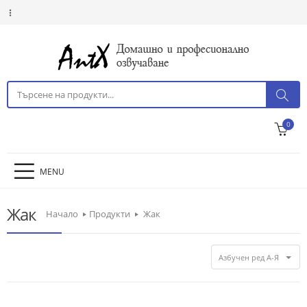
0
MENU
Жак
Начало
Продукти
Жак
Азбучен ред А-Я