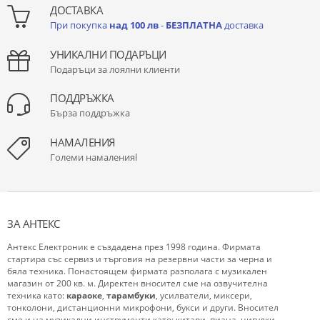
ДОСТАВКА
При покупка
над 100 лв
-
БЕЗПЛАТНА
доставка
УНИКАЛНИ ПОДАРЪЦИ
Подаръци за лоялни клиенти
ПОДДРЪЖКА
Бърза поддръжка
НАМАЛЕНИЯ
Големи намаленияl
ЗА АНТЕКС
Антекс Електроник е създадена през 1998 година. Фирмата
стартира със сервиз и търговия на резервни части за черна и
бяла техника. Понастоящем фирмата разполага с музикален
магазин от 200 кв. м. Директен вносител сме на озвучителна
техника като:
караоке
,
тарамбуки
, усилватели, миксери,
тонколони, дистанционни микрофони, букси и други. Вносител
сме и на музикални инструменти като: китари, пиана, цигулки,