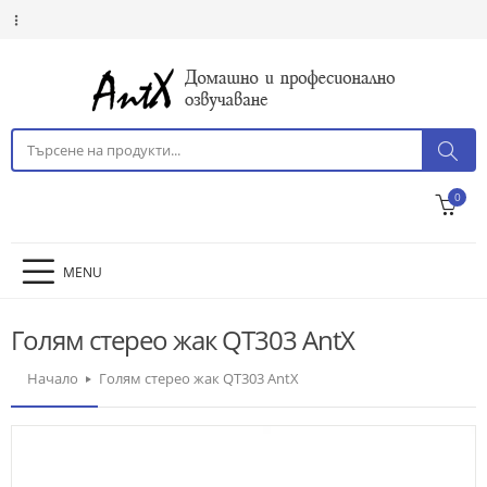
0
MENU
Голям стерео жак QT303 AntX
Начало
Голям стерео жак QT303 AntX