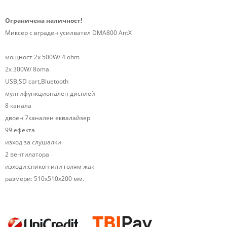
Ограничена наличност!
Миксер с вграден усилвател DMA800 AntX
мощност 2х 500W/ 4 ohm
2х 300W/ 8oma
USB;SD cart,Bluetooth
мултифункционален дисплей
8 канала
двоен 7канален еквалайзер
99 ефекта
изход за слушалки
2 вентилатора
изходи:спикон или голям жак
размери: 510х510х200 мм.