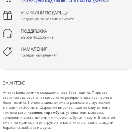
При покупка
над 100 лв
-
БЕЗПЛАТНА
доставка
УНИКАЛНИ ПОДАРЪЦИ
Подаръци за лоялни клиенти
ПОДДРЪЖКА
Бърза поддръжка
НАМАЛЕНИЯ
Големи намаленияl
ЗА АНТЕКС
Антекс Електроник е създадена през 1998 година. Фирмата
стартира със сервиз и търговия на резервни части за черна и
бяла техника. Понастоящем фирмата разполага с музикален
магазин от 200 кв. м. Директен вносител сме на озвучителна
техника като:
караоке
,
тарамбуки
, усилватели, миксери,
тонколони, дистанционни микрофони, букси и други. Вносител
сме и на музикални инструменти като: китари, пиана, цигулки,
барабани ,дайрета и други.