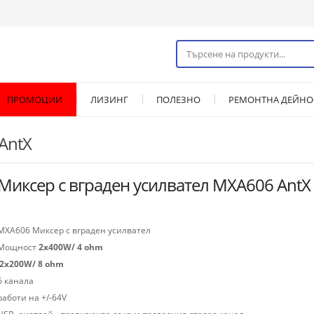
ПРОМОЦИИ
ЛИЗИНГ
ПОЛЕЗНО
РЕМОНТНА ДЕЙНО
AntX
Миксер с вграден усилвател MXA606 AntX
MXA606 Миксер с вграден усилвател
Мощност
2х400W/ 4 ohm
2x200W/ 8 ohm
6 канала
работи на +/-64V