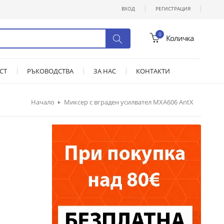
ВХОД
РЕГИСТРАЦИЯ
0
Количка
СТ
РЪКОВОДСТВА
ЗА НАС
КОНТАКТИ
Начало
Миксер с вграден усилвател MXA606 AntX