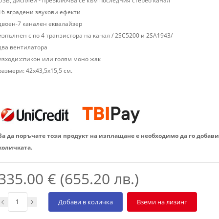
USB, дисплей - превключва се към последния стерео канал
16 вградени звукови ефекти
двоен-7 канален еквалайзер
изпълнен с по 4 транзистора на канал / 2SC5200 и 2SA1943/
два вентилатора
изходи:спикон или голям моно жак
размери: 42х43,5х15,5 см.
За да поръчате този продукт на изплащане е необходимо да го добави
количката.
335.00 € (655.20 лв.)
Добави в количка
Вземи на лизинг