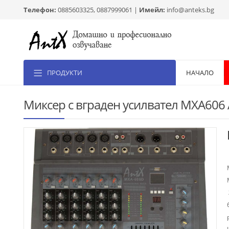
Телефон:
0885603325, 0887999061 |
Имейл:
info@anteks.bg
ПРОДУКТИ
НАЧАЛО
Миксер с вграден усилвател MXA606 