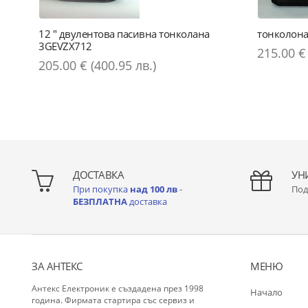
12 " двулентова пасивна тонколана
тонколона
3GEVZX712
215.00 € 
205.00 € (400.95 лв.)
ДОСТАВКА
УН
При покупка
над 100 лв
-
Под
БЕЗПЛАТНА
доставка
ЗА АНТЕКС
МЕНЮ
Антекс Електроник е създадена през 1998
Начало
година. Фирмата стартира със сервиз и