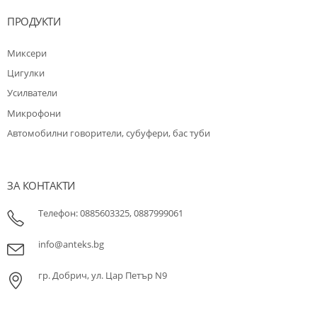
ПРОДУКТИ
Миксери
Цигулки
Усилватели
Микрофони
Автомобилни говорители, субуфери, бас туби
ЗА КОНТАКТИ
Телефон: 0885603325, 0887999061
info@anteks.bg
гр. Добрич, ул. Цар Петър N9