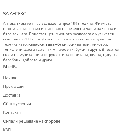
ЗА АНТЕКС
Антекс Електроник е създадена през 1998 година. Фирмата
стартира със сервиз и търговия на резервни части за черна и
бяла техника. Понастоящем фирмата разполага с музикален
магазин от 200 кв. м. Директен вносител сме на озвучителна
техника като:
караоке
,
тарамбуки
, усилватели, миксери,
тонколони, дистанционни микрофони, букси и други. Вносител
сме и на музикални инструменти като: китари, пиана, цигулки,
барабани ,дайрета и други.
МЕНЮ
Начало
Промоции
Доставка
Общи условия
Контакти
Oнлайн решаване на спорове
КЗП