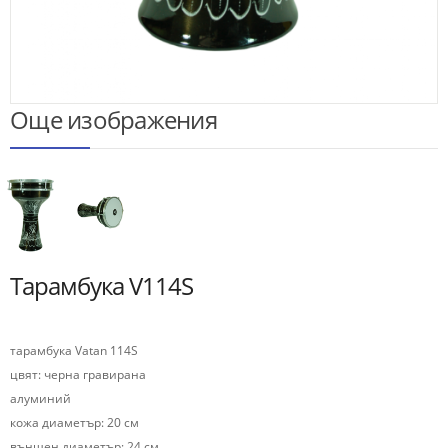
Още изображения
Тарамбука V114S
тарамбука Vatan 114S
цвят: черна гравирана
алуминий
кожа диаметър: 20 см
външен диаметър: 24 см