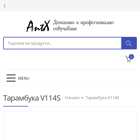
0
MENU
Тарамбука V114S
Начало
Тарамбука V114S