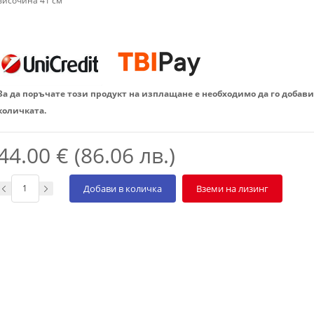
височина 41 см
За да поръчате този продукт на изплащане е необходимо да го добави
количката.
44.00 € (86.06 лв.)
Добави в количка
Вземи на лизинг