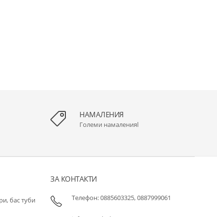
НАМАЛЕНИЯ
Големи намаленияl
ЗА КОНТАКТИ
Телефон: 0885603325, 0887999061
и, бас туби