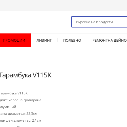
ПРОМОЦИИ
ЛИЗИНГ
ПОЛЕЗНО
РЕМОНТНА ДЕЙНО
Тарамбука V115К
Тарамбука V115К
цвят: червена гравирана
алуминий
кожа диаметър: 22,5см
външен диаметър: 27 см