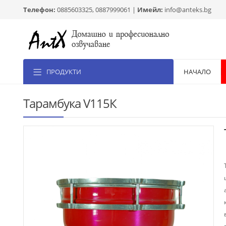
Телефон:
0885603325, 0887999061 |
Имейл:
info@anteks.bg
ПРОДУКТИ
НАЧАЛО
Тарамбука V115К