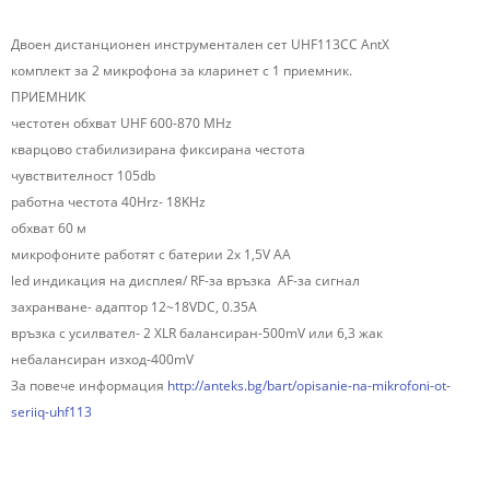
Двоен дистанционен инструментален сет UHF113CC AntX
комплект за 2 микрофона за кларинет с 1 приемник.
ПРИЕМНИК
честотен обхват UHF 600-870 MHz
кварцово стабилизирана фиксирана честота
чувствителност 105db
работна честота 40Hrz- 18KHz
обхват 60 м
микрофоните работят с батерии 2х 1,5V AA
led индикация на дисплея/ RF-за връзка AF-за сигнал
захранване- адаптор 12~18VDC, 0.35A
връзка с усилвател- 2 XLR балансиран-500mV или 6,3 жак
небалансиран изход-400mV
За повече информация
http://anteks.bg/bart/opisanie-na-mikrofoni-ot-
seriiq-uhf113