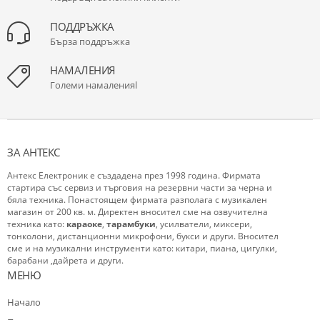
ПОДДРЪЖКА
Бърза поддръжка
НАМАЛЕНИЯ
Големи намаленияl
ЗА АНТЕКС
Антекс Електроник е създадена през 1998 година. Фирмата
стартира със сервиз и търговия на резервни части за черна и
бяла техника. Понастоящем фирмата разполага с музикален
магазин от 200 кв. м. Директен вносител сме на озвучителна
техника като:
караоке
,
тарамбуки
, усилватели, миксери,
тонколони, дистанционни микрофони, букси и други. Вносител
сме и на музикални инструменти като: китари, пиана, цигулки,
барабани ,дайрета и други.
МЕНЮ
Начало