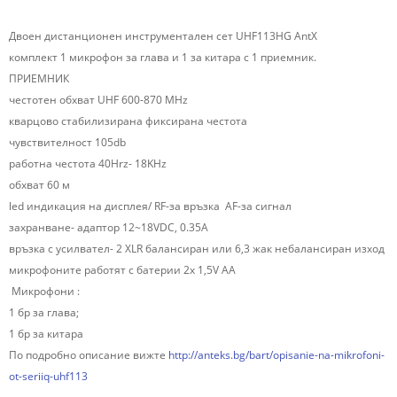
Двоен дистанционен инструментален сет UHF113HG AntX
комплект 1 микрофон за глава и 1 за китара с 1 приемник.
ПРИЕМНИК
честотен обхват UHF 600-870 MHz
кварцово стабилизирана фиксирана честота
чувствителност 105db
работна честота 40Hrz- 18KHz
обхват 60 м
led индикация на дисплея/ RF-за връзка AF-за сигнал
захранване- адаптор 12~18VDC, 0.35A
връзка с усилвател- 2 XLR балансиран или 6,3 жак небалансиран изход
микрофоните работят с батерии 2х 1,5V AA
Микрофони :
1 бр за глава;
1 бр за китара
По подробно описание вижте
http://anteks.bg/bart/opisanie-na-mikrofoni-
ot-seriiq-uhf113