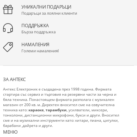
УНИКАЛНИ ПОДАРЪЦИ
Подаръци за лоялни клиенти
ПОДДРЪЖКА
Бърза поддръжка
НАМАЛЕНИЯ
Големи намаленияl
ЗА АНТЕКС
Антекс Електроник е създадена през 1998 година. Фирмата
стартира със сервиз и търговия на резервни части за черна и
бяла техника. Понастоящем фирмата разполага с музикален
магазин от 200 кв. м. Директен вносител сме на озвучителна
техника като:
караоке
,
тарамбуки
, усилватели, миксери,
тонколони, дистанционни микрофони, букси и други. Вносител
сме и на музикални инструменти като: китари, пиана, цигулки,
барабани ,дайрета и други.
МЕНЮ