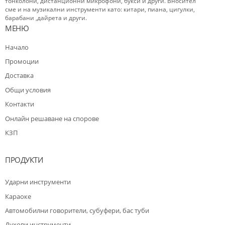
тонколони, дистанционни микрофони, букси и други. Вносител
сме и на музикални инструменти като: китари, пиана, цигулки,
барабани ,дайрета и други.
МЕНЮ
Начало
Промоции
Доставка
Общи условия
Контакти
Oнлайн решаване на спорове
КЗП
ПРОДУКТИ
Ударни инструменти
Караоке
Автомобилни говорители, субуфери, бас туби
Духови инструменти