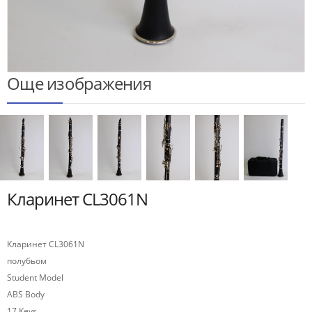
Още изображения
Кларинет CL3061N
Кларинет CL3061N
полубьом
Student Model
ABS Body
17 Keys