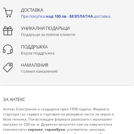
ДОСТАВКА
При покупка
над 100 лв
-
БЕЗПЛАТНА
доставка
УНИКАЛНИ ПОДАРЪЦИ
Подаръци за лоялни клиенти
ПОДДРЪЖКА
Бърза поддръжка
НАМАЛЕНИЯ
Големи намаленияl
ЗА АНТЕКС
Антекс Електроник е създадена през 1998 година. Фирмата
стартира със сервиз и търговия на резервни части за черна и
бяла техника. Понастоящем фирмата разполага с музикален
магазин от 200 кв. м. Директен вносител сме на озвучителна
техника като:
караоке
,
тарамбуки
, усилватели, миксери,